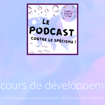
 cours de développem
Le site n'est pas encore disponible. Merci pour votre patience