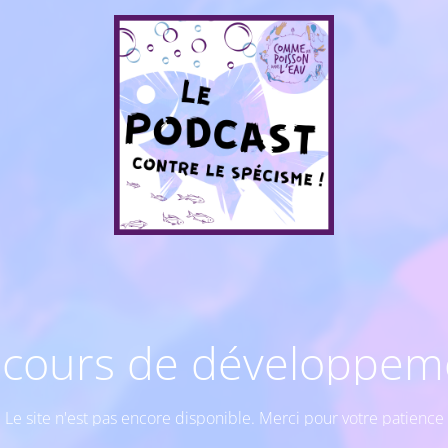
 cours de développem
Le site n'est pas encore disponible. Merci pour votre patience